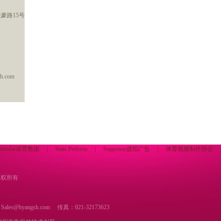
豪路15号
h.com
ortradar体育数据
|
Stats Perform
|
Supponor虚拟广告
|
体育视频制作协会
 版权所有
les@hyangsh.com
传真：021-32173623