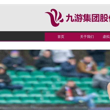
首页
关于我们
虚拟
比赛数据服务