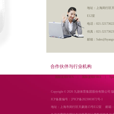
地址：上海闵行区天
E12室
电话：021-32173622
传真：021-32173623
邮箱：Sales@hyangs
合作伙伴与行业机构
国际足联FIFA
|
国际篮联FIBA
|
Sp
Broadcast Bridge
Copyright © 2026 九游体育集团股份有限公司
ICP备案编号：
沪ICP备2023003872号-1
地址：上海市闵行区天豪路15号E12室
邮箱：Sa