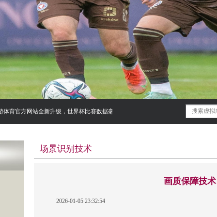
育官方网站全新升级，世界杯比赛数据毫秒级实时更新
场景识别技术
画质保障技术
2026-01-05 23:32:54