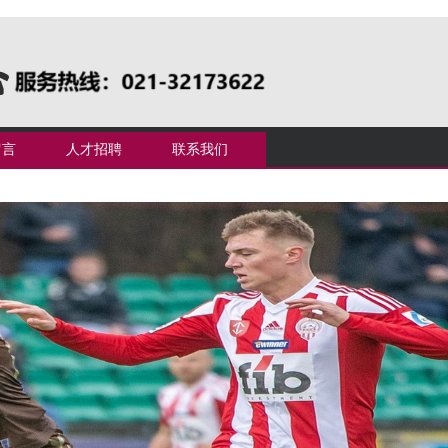
留言
人才招聘
联系我们